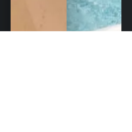
Τι προσφέρουμε;
Προσφέρουμε μια
πλούσια και ελκυστική
παρουσίαση
των εγκαταστάσεών σας,
ενισχύοντας την εικόνα τους.